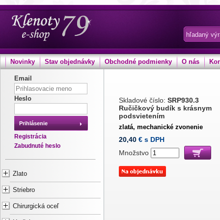
Novinky
Stav objednávky
Obchodné podmienky
O nás
Kon
Email
Heslo
Skladové číslo:
SRP930.3
Ručičkový budík s krásnym
podsvietením
Prihlásenie
zlatá, mechanické zvonenie
Registrácia
20,40
€ s DPH
Zabudnuté heslo
Množstvo
Zlato
Striebro
Chirurgická oceľ