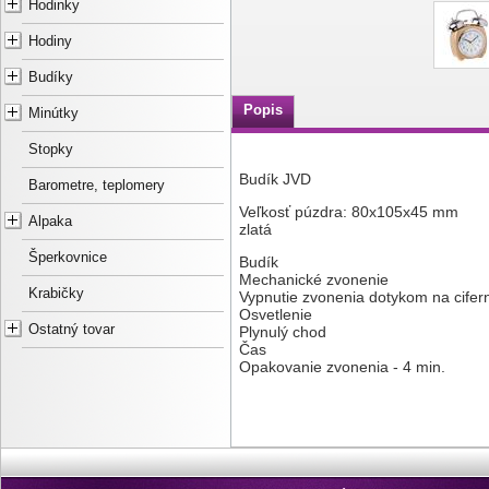
Hodinky
Hodiny
Budíky
Popis
Minútky
Stopky
Budík JVD
Barometre, teplomery
Veľkosť púzdra: 80x105x45 mm
Alpaka
zlatá
Šperkovnice
Budík
Mechanické zvonenie
Krabičky
Vypnutie zvonenia dotykom na cifer
Osvetlenie
Ostatný tovar
Plynulý chod
Čas
Opakovanie zvonenia - 4 min.