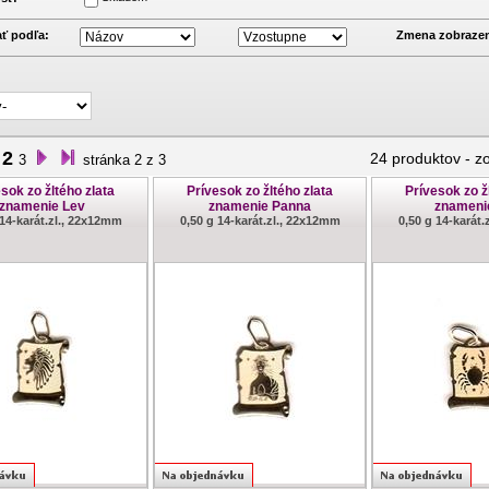
ť podľa:
Zmena zobrazen
2
24 produktov
-
z
3
stránka 2 z 3
sok zo žltého zlata
Prívesok zo žltého zlata
Prívesok zo ž
znamenie Lev
znamenie Panna
znameni
 14-karát.zl., 22x12mm
0,50 g 14-karát.zl., 22x12mm
0,50 g 14-karát