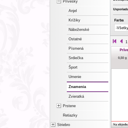
Prívesky
Usporiada
Anjel
Krížiky
Farba
Náboženské
Ostatné
1
Písmená
Príve
Srdiečka
0,50 g
Šport
Umenie
Znamenia
Zvieratká
Prstene
Retiazky
Striebro