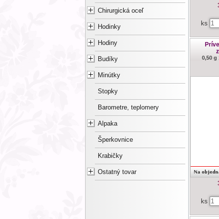
Chirurgická oceľ
ks
Hodinky
Hodiny
Príve
0,50 g
Budíky
Minútky
Stopky
Barometre, teplomery
Alpaka
Šperkovnice
Krabičky
Ostatný tovar
ks