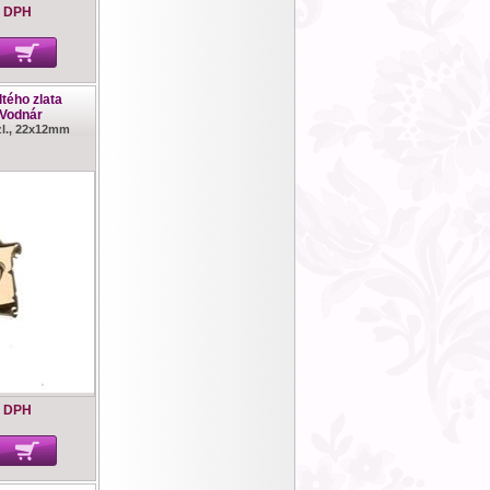
s DPH
ltého zlata
Vodnár
.zl., 22x12mm
s DPH