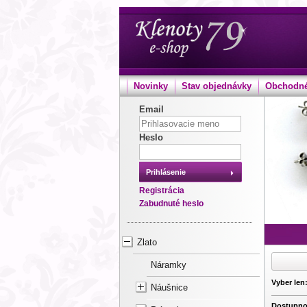
Novinky
Stav objednávky
Obchodné
Email
Heslo
Prihlásenie
Registrácia
Zabudnuté heslo
Zlato
Náramky
Vyber len
Náušnice
Dostupno