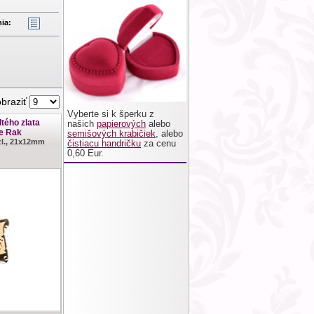
ia:
obraziť
Vyberte si k šperku z
ltého zlata
našich
papierových
alebo
e Rak
semišových krabičiek
, alebo
.zl., 21x12mm
čistiacu handričku
za cenu
0,60 Eur.