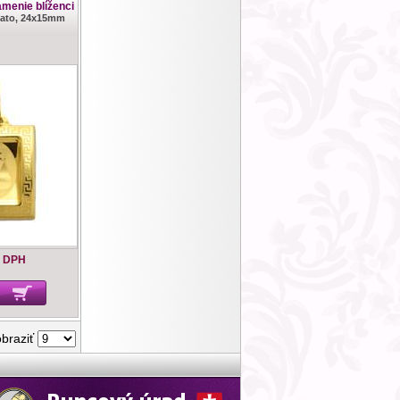
amenie blíženci
 zlato, 24x15mm
s DPH
obraziť