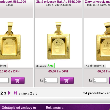
 prívesok 585/1000
Zlatý prívesok Rak Au 585/1000
Zlatý prívesok zn
0,95g
0,90 g, 24x14,50mm
0,85 g, 14 karát.
110,00 €
s DPH
65,00 €
s DPH
60,00 €
ks
ks
2
24 produktov
-
z
3
stránka 2 z 3
Odstúpiť od zmluvy tu
Reklamácia