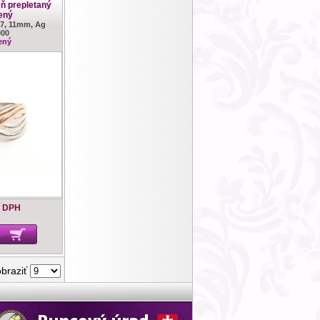
eň prepletaný
ený
57, 11mm, Ag
000
ený
s DPH
obraziť