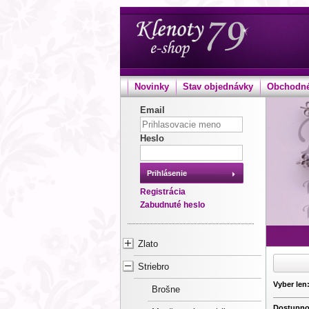
Novinky
Stav objednávky
Obchodné
Email
Heslo
Prihlásenie
Registrácia
Zabudnuté heslo
Zlato
Striebro
Vyber len
Brošne
Dostupno