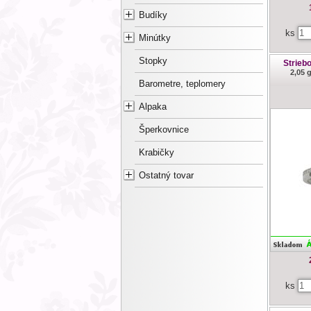
Budíky
ks
Minútky
Stopky
Strieb
2,05 
Barometre, teplomery
Alpaka
Šperkovnice
Krabičky
Ostatný tovar
ks