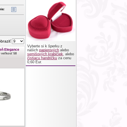
ia:
obraziť
Vyberte si k šperku z
teň Elegance
našich
papierových
alebo
0 veľkosť 58
semišových krabičiek
, alebo
čistiacu handričku
za cenu
0,60 Eur.