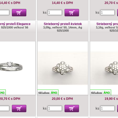
14,40 €
s DPH
14,40 €
s DPH
20,70 €
ks
ks
orný prsteň Elegance
Strieborný prsteň kvietok
Strieborný prs
g 925/1000 veľkosť 56
3,09g, veľkosť 50, 14mm, Ag
3,16g, veľkosť 
925/1000
925/1
20,70 €
s DPH
20,00 €
s DPH
19,90 €
ks
ks