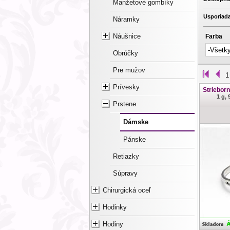
Manžetové gombíky
Usporiada
Náramky
Náušnice
Farba
Obrúčky
Pre mužov
1
Prívesky
Striebor
1 g, 
Prstene
Dámske
Pánske
Retiazky
Súpravy
Chirurgická oceľ
Hodinky
Hodiny