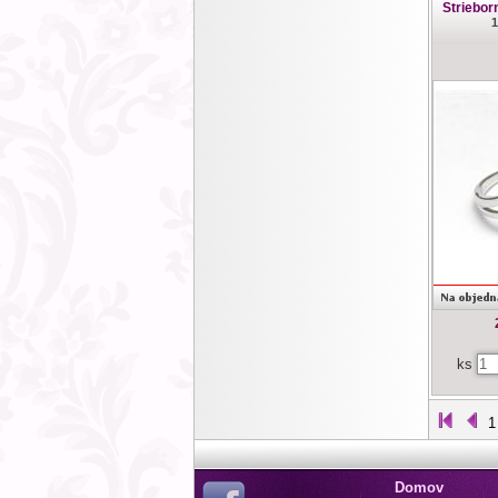
Striebor
1
ks
1
Domov