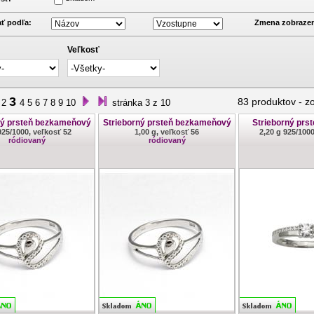
ť podľa:
Zmena zobrazen
Veľkosť
3
83 produktov
-
z
2
4
5
6
7
8
9
10
stránka 3 z 10
ný prsteň bezkameňový
Strieborný prsteň bezkameňový
Strieborný prs
925/1000, veľkosť 52
1,00 g, veľkosť 56
2,20 g 925/100
ródiovaný
ródiovaný