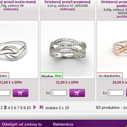
ný prsteň lesklo-matný
Strieborný prsteň prepletaný
Strieborný prst
,70g, veľkosť 59
3,10 g, veľkosť 57, 925/1000
pozlát
ródiovaný
ródiovaný
3,44g, veľkosť 
925/1
pozlát
21,00 €
s DPH
31,00 €
s DPH
26,00 €
ks
ks
3
83 produktov
-
z
2
4
5
6
7
8
9
10
stránka 3 z 10
Odstúpiť od zmluvy tu
Reklamácia