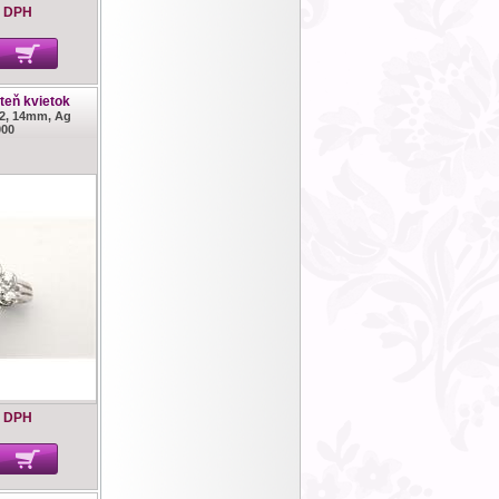
s DPH
teň kvietok
52, 14mm, Ag
000
s DPH