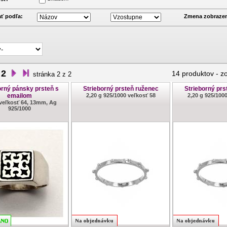
ť podľa:
Zmena zobrazen
2
14 produktov
-
z
stránka 2 z 2
orný pánsky prsteň s
Strieborný prsteň ruženec
Strieborný prs
emailom
2,20 g 925/1000 veľkosť 58
2,20 g 925/100
 veľkosť 64, 13mm, Ag
925/1000