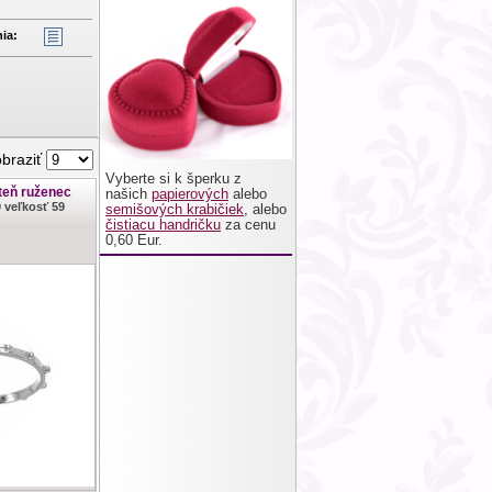
ia:
obraziť
Vyberte si k šperku z
teň ruženec
našich
papierových
alebo
0 veľkosť 59
semišových krabičiek
, alebo
čistiacu handričku
za cenu
0,60 Eur.