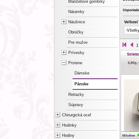
Manžetové gombíky
Usporiada
Náramky
Náušnice
Veľkosť
Obrúčky
Pre mužov
1
Prívesky
Strieb
Prstene
6,80g,
Dámske
Pánske
Retiazky
Súpravy
Chirurgická oceľ
Hodinky
Hodiny