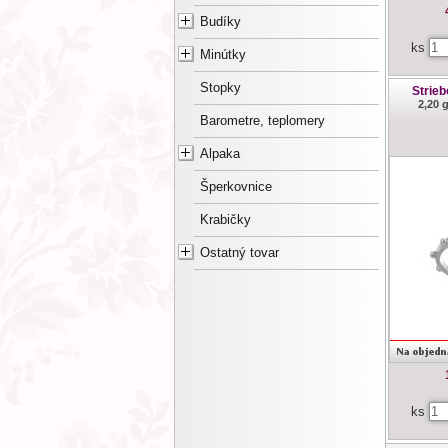
Budíky
ks
Minútky
Stopky
Strieb
2,20 
Barometre, teplomery
Alpaka
Šperkovnice
Krabičky
Ostatný tovar
ks