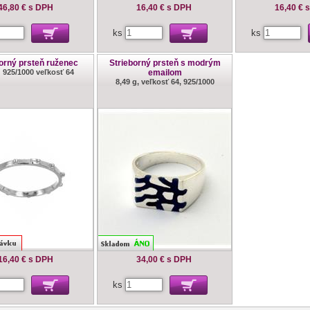
46,80 €
s DPH
16,40 €
s DPH
16,40 €
ks
ks
orný prsteň ruženec
Strieborný prsteň s modrým
g 925/1000 veľkosť 64
emailom
8,49 g, veľkosť 64, 925/1000
16,40 €
s DPH
34,00 €
s DPH
ks