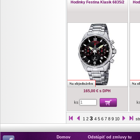
Hodinky Festina Klasik 6835/2
Hod
165,00 €
s DPH
ks
k
3
1
2
4
5
6
7
8
9
10
st
Domov
Odstúpiť od zmluvy tu