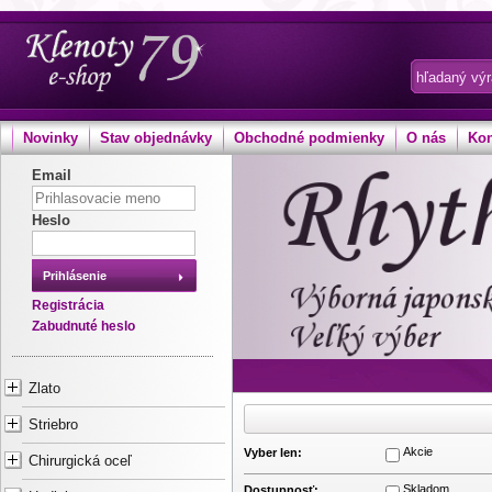
Novinky
Stav objednávky
Obchodné podmienky
O nás
Kon
Email
Heslo
Prihlásenie
Registrácia
Zabudnuté heslo
Zlato
Striebro
Akcie
Vyber len:
Chirurgická oceľ
Skladom
Dostupnosť: