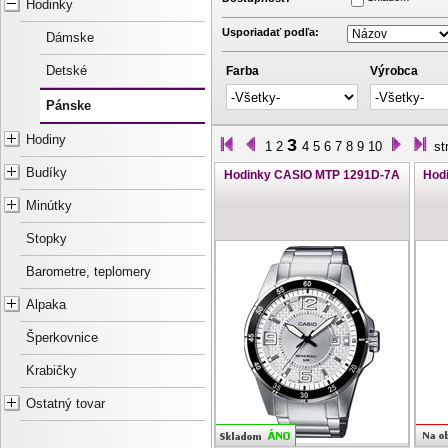
Hodinky
Usporiadať podľa:
Dámske
Detské
Farba
Výrobca
Pánske
Hodiny
3
1
2
4
5
6
7
8
9
10
st
Budíky
Hodinky CASIO MTP 1291D-7A
Hod
Minútky
Stopky
Barometre, teplomery
Alpaka
Šperkovnice
Krabičky
Ostatný tovar