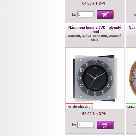
64,00 €
s DPH
ks
k
Nástenné hodiny JVD - plynulý
Nás
chod
antracit, 325x310x55 mm, arabské
čísla
59,00 €
s DPH
ks
k