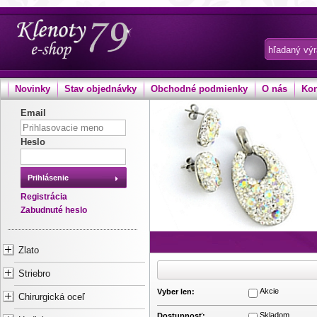
Novinky
Stav objednávky
Obchodné podmienky
O nás
Kon
Email
Heslo
Prihlásenie
Registrácia
Zabudnuté heslo
Zlato
Striebro
Akcie
Vyber len:
Chirurgická oceľ
Skladom
Dostupnosť: