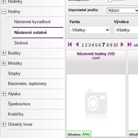
Hodinky
Usporiadať podľa:
Hodiny
Nástenné kyvadlové
Farba
Výrobca
Nástenné ostatné
Stolové
7
1
2
3
4
5
6
8
9
10
st
Budíky
Nástenné hodiny JVD
zlaté
Minútky
Stopky
Barometre, teplomery
Alpaka
Šperkovnice
Krabičky
Ostatný tovar