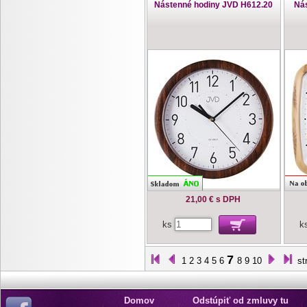
Nástenné hodiny JVD H612.20
Ná
21,00 €
s DPH
ks
k
7
1
2
3
4
5
6
8
9
10
st
Domov
Odstúpiť od zmluvy tu