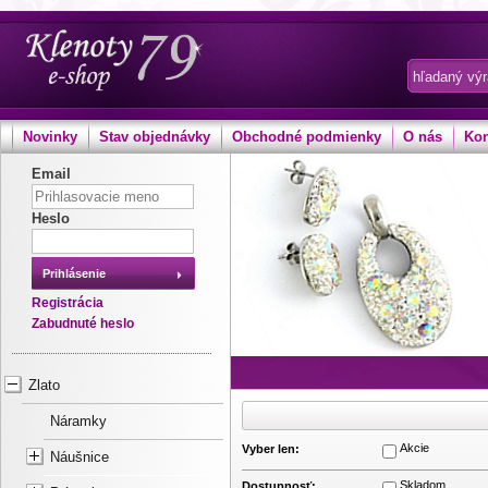
Novinky
Stav objednávky
Obchodné podmienky
O nás
Kon
Email
Heslo
Prihlásenie
Registrácia
Zabudnuté heslo
Zlato
Náramky
Akcie
Vyber len:
Náušnice
Skladom
Dostupnosť: