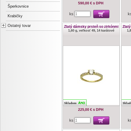
590,00 €
s DPH
Šperkovnice
ks
k
Krabičky
Ostatný tovar
Zlatý dámsky prsteň so zirkónmi
Zlat
1,60 g, veľkosť 49, 14 karátové
1,
225,00 €
s DPH
ks
k