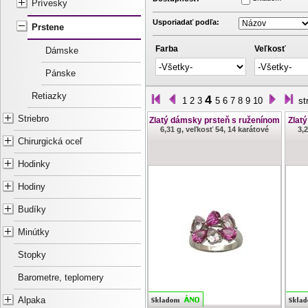
Prívesky
Usporiadať podľa:
Prstene
Farba
Veľkosť
Dámske
Pánske
Retiazky
4
1
2
3
5
6
7
8
9
10
st
Striebro
Zlatý dámsky prsteň s ruženínom
Zlat
6,31 g, veľkosť 54, 14 karátové
3,
Chirurgická oceľ
Hodinky
Hodiny
Budíky
Minútky
Stopky
Barometre, teplomery
Alpaka