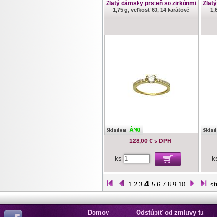
Zlatý dámsky prsteň so zirkónmi
Zlat
1,75 g, veľkosť 60, 14 karátové
1,
128,00 €
s DPH
ks
k
4
1
2
3
5
6
7
8
9
10
st
Domov
Odstúpiť od zmluvy tu