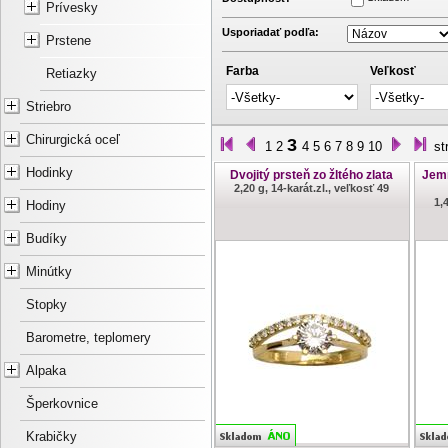
Prívesky
Usporiadať podľa:
Prstene
Farba
Veľkosť
Retiazky
Striebro
Chirurgická oceľ
3
1
2
4
5
6
7
8
9
10
st
Hodinky
Dvojitý prsteň zo žltého zlata
Jemn
2,20 g, 14-karát.zl., veľkosť 49
1,
Hodiny
Budíky
Minútky
Stopky
Barometre, teplomery
Alpaka
Šperkovnice
Krabičky