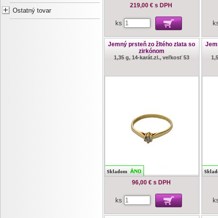
219,00 €
s DPH
Ostatný tovar
ks
k
Jemný prsteň zo žltého zlata so
Jemn
zirkónom
1,35 g, 14-karát.zl., veľkosť 53
1,
96,00 €
s DPH
ks
k