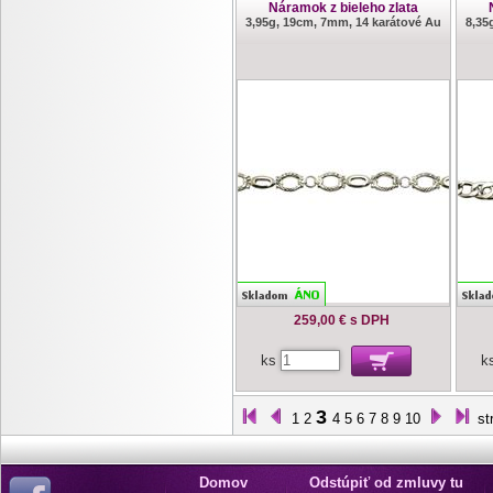
Náramok z bieleho zlata
3,95g, 19cm, 7mm, 14 karátové Au
8,35
259,00 €
s DPH
ks
k
3
1
2
4
5
6
7
8
9
10
st
Domov
Odstúpiť od zmluvy tu