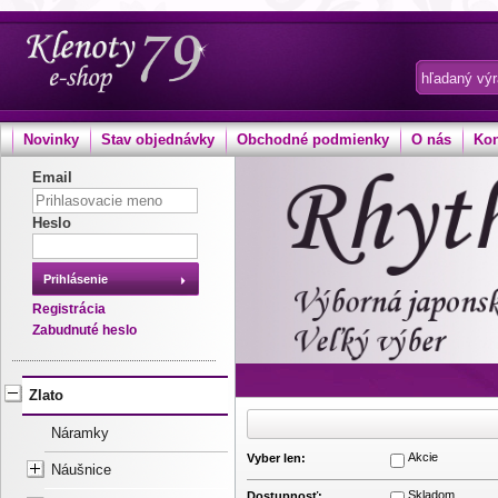
Novinky
Stav objednávky
Obchodné podmienky
O nás
Kon
Email
Heslo
Prihlásenie
Registrácia
Zabudnuté heslo
Zlato
Náramky
Akcie
Vyber len:
Náušnice
Skladom
Dostupnosť: