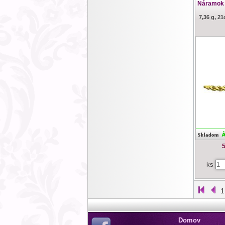
Náramok z
7,36 g, 2
5
ks
1
Domov