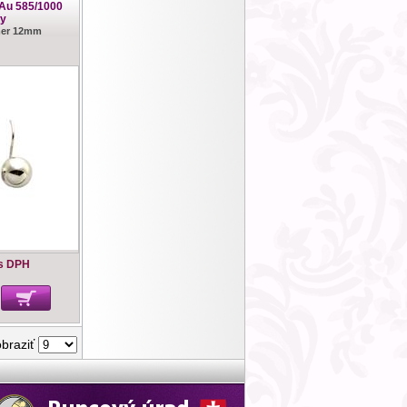
 Au 585/1000
y
emer 12mm
s DPH
obraziť