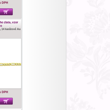
s DPH
o zlata, vzor
ro
, 14 karátové Au
s DPH