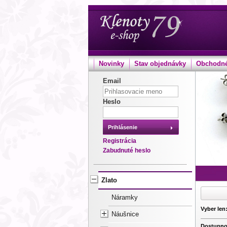
Novinky
Stav objednávky
Obchodné
Email
Heslo
Prihlásenie
Registrácia
Zabudnuté heslo
Zlato
Náramky
Vyber len
Náušnice
Dostupno