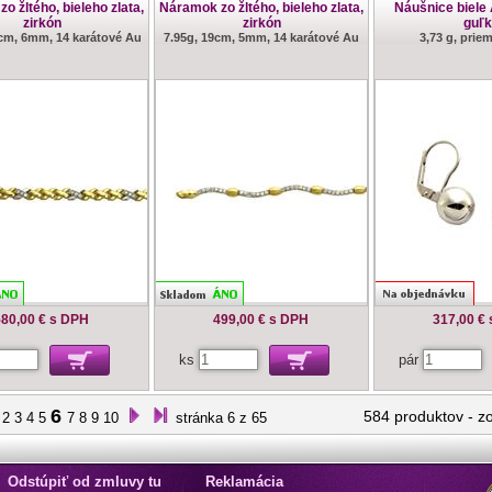
o žltého, bieleho zlata,
Náramok zo žltého, bieleho zlata,
Náušnice biele
zirkón
zirkón
guľk
1cm, 6mm, 14 karátové Au
7.95g, 19cm, 5mm, 14 karátové Au
3,73 g, pri
80,00 €
s DPH
499,00 €
s DPH
317,00 €
ks
pár
6
584 produktov
-
z
2
3
4
5
7
8
9
10
stránka 6 z 65
Odstúpiť od zmluvy tu
Reklamácia