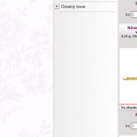
1
Ostatný tovar
ks
Náram
4,10 g, 1
2
ks