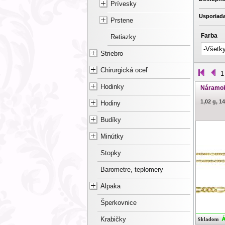
Prívesky
Usporiada
Prstene
Farba
Retiazky
Striebro
Chirurgická oceľ
1
Hodinky
Náramok 
1,02 g, 1
Hodiny
Budíky
Minútky
Stopky
Barometre, teplomery
Alpaka
Šperkovnice
Krabičky