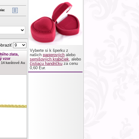
ia:
obraziť
Vyberte si k šperku z
tého zlata,
našich
papierových
alebo
ý vzor
semišových krabičiek
, alebo
 14 karátové Au
čistiacu handričku
za cenu
0,60 Eur.