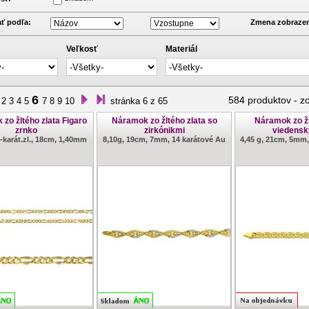
ť podľa:
Zmena zobrazen
Veľkosť
Materiál
6
584 produktov
-
z
2
3
4
5
7
8
9
10
stránka 6 z 65
zo žltého zlata Figaro
Náramok zo žltého zlata so
Náramok zo žl
zrnko
zirkónikmi
viedensk
4-karát.zl., 18cm, 1,40mm
8,10g, 19cm, 7mm, 14 karátové Au
4,45 g, 21cm, 5mm,