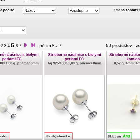
ť podľa:
Zmena zobrazen
5
58 produktov
-
z
2
3
4
6
7
stránka 5 z 7
rné náušnice s bielymi
Strieborné náušnice s bielymi
Strieborné náušn
perlami FC
perlami FC
kamie
000 1,00 g, priemer 6mm
Ag 925/1000 1,00 g, priemer 8mm
0,57 g, 4mm, 4