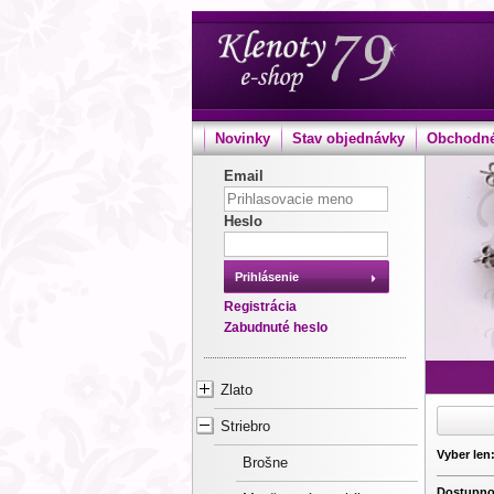
Novinky
Stav objednávky
Obchodné
Email
Heslo
Prihlásenie
Registrácia
Zabudnuté heslo
Zlato
Striebro
Vyber len
Brošne
Dostupno