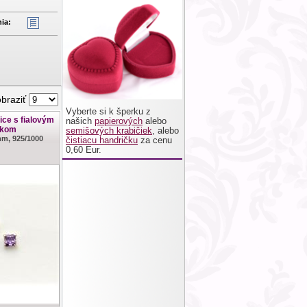
ia:
obraziť
Vyberte si k šperku z
ice s fialovým
našich
papierových
alebo
nkom
semišových krabičiek
, alebo
mm, 925/1000
čistiacu handričku
za cenu
0,60 Eur.