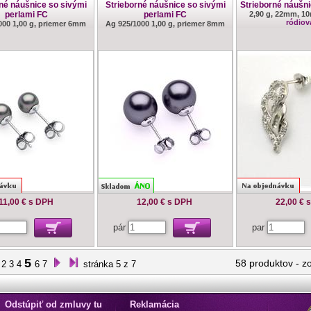
né náušnice so sivými
Strieborné náušnice so sivými
Strieborné náušni
perlami FC
perlami FC
2,90 g, 22mm, 1
ródiov
000 1,00 g, priemer 6mm
Ag 925/1000 1,00 g, priemer 8mm
11,00 €
s DPH
12,00 €
s DPH
22,00 €
pár
par
5
58 produktov
-
z
2
3
4
6
7
stránka 5 z 7
Odstúpiť od zmluvy tu
Reklamácia