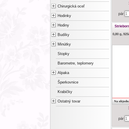
Chirurgická oceľ
pár
Hodinky
Hodiny
Striebo
0,80 g, 92
Budíky
Minútky
Stopky
Barometre, teplomery
Alpaka
Šperkovnice
Krabičky
Ostatný tovar
pár