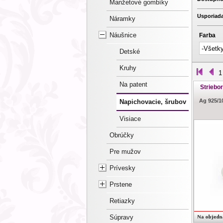
Manžetové gombíky
Usporiada
Náramky
Náušnice
Farba
Detské
Kruhy
1
Na patent
Striebo
Ag 925/1
Napichovacie, šrubov
Visiace
Obrúčky
Pre mužov
Prívesky
Prstene
Retiazky
Súpravy