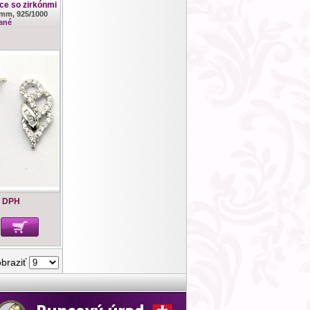
ce so zirkónmi
0mm, 925/1000
ané
s DPH
obraziť