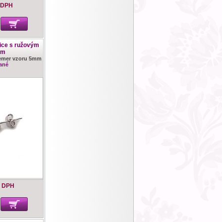
 DPH
ice s ružovým
om
riemer vzoru 5mm
ané
s DPH