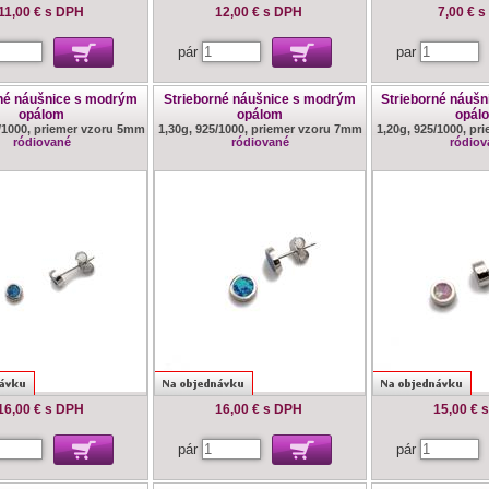
11,00 €
s DPH
12,00 €
s DPH
7,00 €
s
pár
par
rné náušnice s modrým
Strieborné náušnice s modrým
Strieborné náušn
opálom
opálom
opál
5/1000, priemer vzoru 5mm
1,30g, 925/1000, priemer vzoru 7mm
1,20g, 925/1000, p
ródiované
ródiované
ródiov
16,00 €
s DPH
16,00 €
s DPH
15,00 €
pár
pár