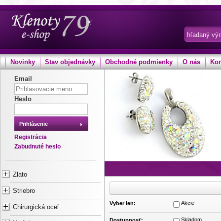
Novinky
Stav objednávky
Obchodné podmienky
O nás
Kon
Email
Heslo
Prihlásenie
Registrácia
Zabudnuté heslo
Zlato
Striebro
Akcie
Vyber len:
Chirurgická oceľ
Skladom
Dostupnosť: