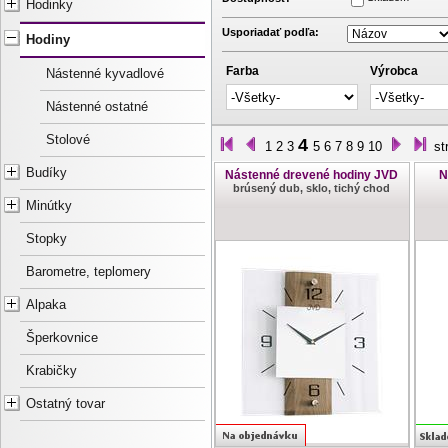
Hodinky
Usporiadať podľa:
Hodiny
Farba
Výrobca
Nástenné kyvadlové
Nástenné ostatné
Stolové
4
1
2
3
5
6
7
8
9
10
st
Budíky
Nástenné drevené hodiny JVD
N
brúsený dub, sklo, tichý chod
Minútky
Stopky
Barometre, teplomery
Alpaka
Šperkovnice
Krabičky
Ostatný tovar