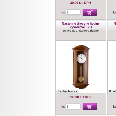
39,00 €
s DPH
ks
k
Nástenné drevené hodiny
N
kyvadlové JVD
tmavy dub, rádiovo riadné
180,00 €
s DPH
ks
k