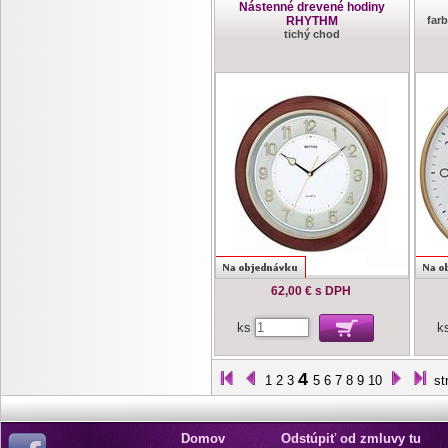
Nástenné drevené hodiny
RHYTHM
far
tichý chod
62,00 €
s DPH
ks
k
4
1
2
3
5
6
7
8
9
10
st
Domov
Odstúpiť od zmluvy tu